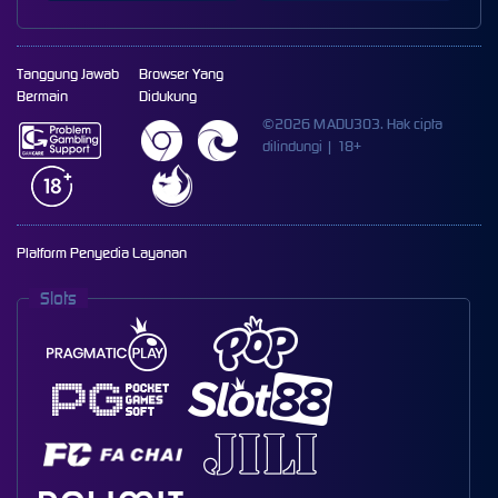
Tanggung Jawab
Browser Yang
Bermain
Didukung
©2026 MADU303. Hak cipta
dilindungi | 18+
Platform Penyedia Layanan
Slots