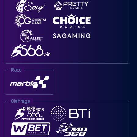
Race
Olahraga