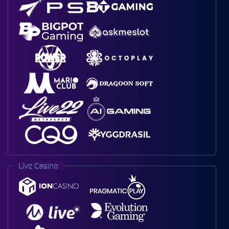
Live Casino