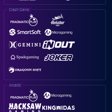
Crash Game
Arcade