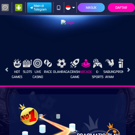
Main di
MASUK
DAFTAR
Telegram
HOT
SLOTS
LIVE
RACE
OLAHRAGA
CRASH
ARCADE
E-
SABUNG
PROMOSI
GAMES
CASINO
GAME
SPORTS
AYAM