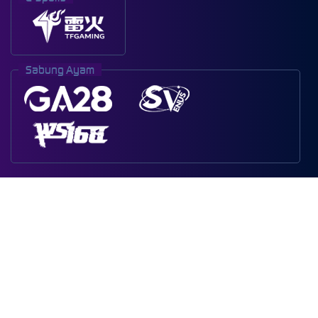
Sabung Ayam