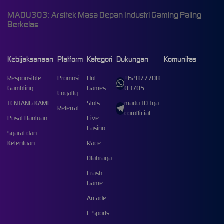
MADU303: Arsitek Masa Depan Industri Gaming Paling
Berkelas
Kebijaksanaan
Platform
Kategori
Dukungan
Komunitas
Responsible
Promosi
Hot
+62877708
Gambling
Games
03705
Loyalty
TENTANG KAMI
Slots
madu303ga
Referral
corofficial
Pusat Bantuan
Live
Casino
Syarat dan
Ketentuan
Race
Olahraga
Crash
Game
Arcade
E-Sports