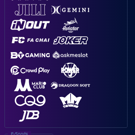
E-Sports