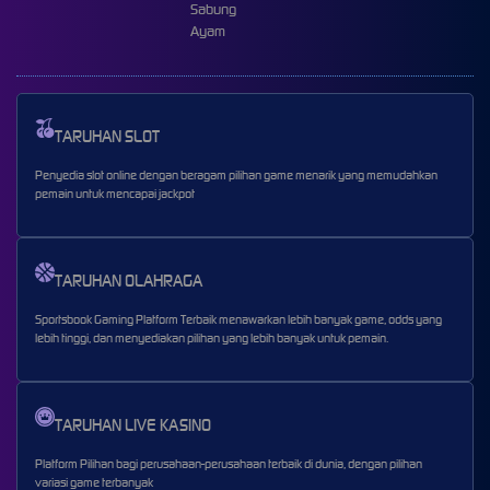
Sabung
Ayam
TARUHAN SLOT
Penyedia slot online dengan beragam pilihan game menarik yang memudahkan
pemain untuk mencapai jackpot
TARUHAN OLAHRAGA
Sportsbook Gaming Platform Terbaik menawarkan lebih banyak game, odds yang
lebih tinggi, dan menyediakan pilihan yang lebih banyak untuk pemain.
TARUHAN LIVE KASINO
Platform Pilihan bagi perusahaan-perusahaan terbaik di dunia, dengan pilihan
variasi game terbanyak