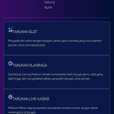
Sabung
Ayam
TARUHAN SLOT
Penyedia slot online dengan beragam pilihan game menarik yang memudahkan
pemain untuk mencapai jackpot
TARUHAN OLAHRAGA
Sportsbook Gaming Platform Terbaik menawarkan lebih banyak game, odds yang
lebih tinggi, dan menyediakan pilihan yang lebih banyak untuk pemain.
TARUHAN LIVE KASINO
Platform Pilihan bagi perusahaan-perusahaan terbaik di dunia, dengan pilihan
variasi game terbanyak