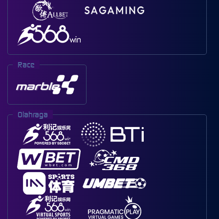
Race
Olahraga