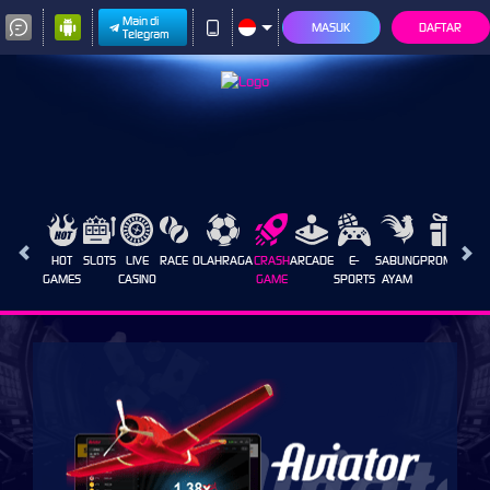
Main di
MASUK
DAFTAR
Telegram
HOT
SLOTS
LIVE
RACE
OLAHRAGA
CRASH
ARCADE
E-
SABUNG
PROMOSI
GAMES
CASINO
GAME
SPORTS
AYAM