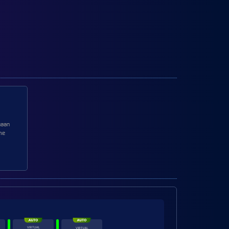
haan
ame