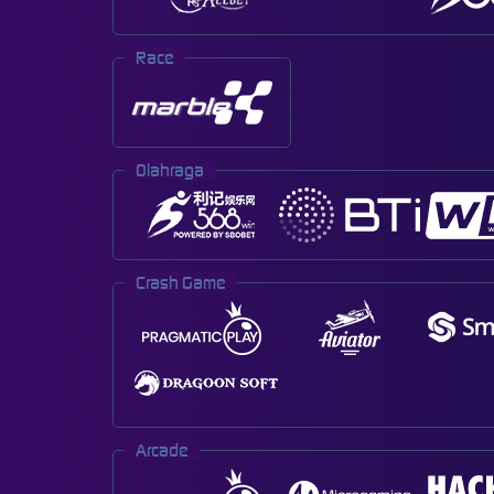
Race
Olahraga
Crash Game
Arcade