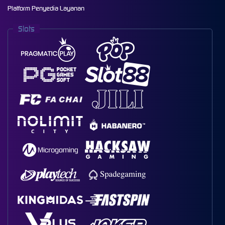
Platform Penyedia Layanan
Slots