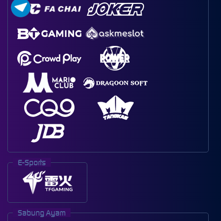
E-Sports
Sabung Ayam