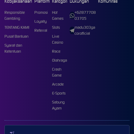
Kebijaksanaan
Platform
Kategori
Dukungan
Komunitas
Responsible
Promosi
Hot
+62877708
Gambling
Games
03705
Loyalty
TENTANG KAMI
Slots
madu303ga
Referral
corofficial
Pusat Bantuan
Live
Casino
Syarat dan
Ketentuan
Race
Olahraga
Crash
Game
Arcade
E-Sports
Sabung
Ayam