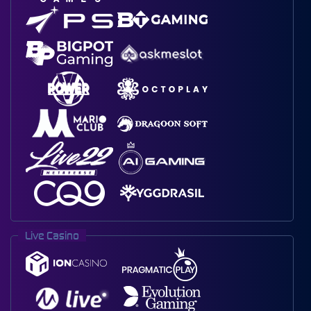
Live Casino