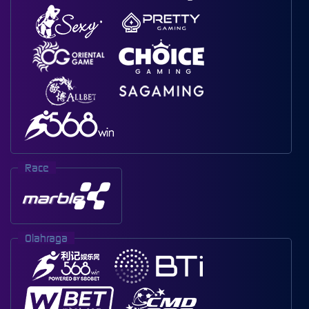
Race
Olahraga