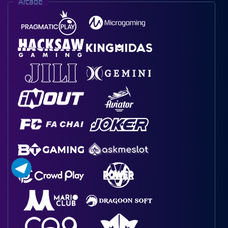
Arcade