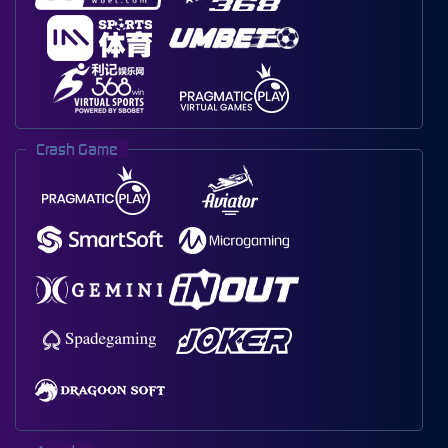
Crash Game